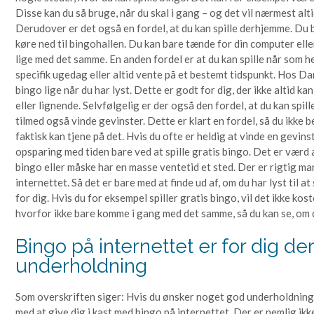
Disse kan du så bruge, når du skal i gang – og det vil nærmest alti
Derudover er det også en fordel, at du kan spille derhjemme. Du 
køre ned til bingohallen. Du kan bare tænde for din computer elle
lige med det samme. En anden fordel er at du kan spille når som h
specifik ugedag eller altid vente på et bestemt tidspunkt. Hos Da
bingo lige når du har lyst. Dette er godt for dig, der ikke altid ka
eller lignende. Selvfølgelig er der også den fordel, at du kan spil
tilmed også vinde gevinster. Dette er klart en fordel, så du ikke
faktisk kan tjene på det. Hvis du ofte er heldig at vinde en gevinst
opsparing med tiden bare ved at spille gratis bingo. Det er værd at
bingo eller måske har en masse ventetid et sted. Der er rigtig ma
internettet. Så det er bare med at finde ud af, om du har lyst til at
for dig. Hvis du for eksempel spiller gratis bingo, vil det ikke kost
hvorfor ikke bare komme i gang med det samme, så du kan se, om de
Bingo på internettet er for dig de
underholdning
Som overskriften siger: Hvis du ønsker noget god underholdning 
med at give dig i kast med bingo på internettet. Der er nemlig ik