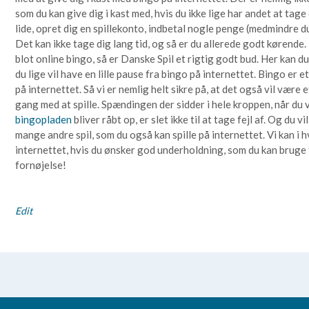
som du kan give dig i kast med, hvis du ikke lige har andet at tage 
lide, opret dig en spillekonto, indbetal nogle penge (medmindre du
Det kan ikke tage dig lang tid, og så er du allerede godt kørende.
blot online bingo, så er Danske Spil et rigtig godt bud. Her kan du 
du lige vil have en lille pause fra bingo på internettet. Bingo er e
på internettet. Så vi er nemlig helt sikre på, at det også vil være e
gang med at spille. Spændingen der sidder i hele kroppen, når du v
bingopladen
bliver råbt op, er slet ikke til at tage fejl af. Og du
mange andre spil, som du også kan spille på internettet. Vi kan i h
internettet, hvis du ønsker god underholdning, som du kan bruge 
fornøjelse!
Edit