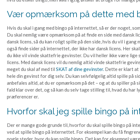
Vær opmærksom på dette med bi
Hvis du skal i gang med bingo på internettet, så er der noget, s
Du skal nemlig være opmærksom på at finde en side med dansk lic
dansk licens, så du kan roligt spille på den side, hvis du vil i gan
også finde sider på internettet, der ikke har dansk licens. Her sk
du ikke vil vinde skattefrie gevinster. Du vil heller ikke være lige
licens. Med dansk licens vil du nemlig altid vinde skattefrie gevins
meget du skal af med til
SKAT af dine gevinster.
Dette er klart at
hele din gevinst for dig selv. Du kan selvfølgelig altid spille på s
anbefales altid, at du er opmærksom på det – og at du spiller på si
fald klar over det, og så kan du selv tage stilling til, hvad du har 
præferencer er.
Hvorfor skal jeg spille bingo på in
Der er mange gode grunde til, hvorfor du skal spille bingo på inte
ved at spille bingo på internettet. For eksempel kan du få fingren
nogle steder, hvor du kan spille bingo. Det kan for eksempel være