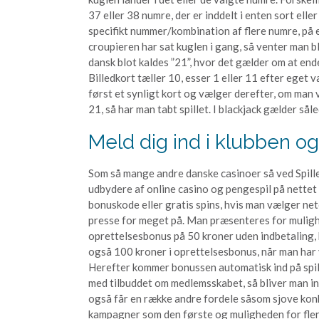
37 eller 38 numre, der er inddelt i enten sort elle
specifikt nummer/kombination af flere numre, på e
croupieren har sat kuglen i gang, så venter man bl
dansk blot kaldes ”21”, hvor det gælder om at en
Billedkort tæller 10, esser 1 eller 11 efter eget 
først et synligt kort og vælger derefter, om man v
21, så har man tabt spillet. I blackjack gælder sål
Meld dig ind i klubben og
Som så mange andre danske casinoer så ved Spilleh
udbydere af online casino og pengespil på nettet
bonuskode eller gratis spins, hvis man vælger net
presse for meget på. Man præsenteres for mulighe
oprettelsesbonus på 50 kroner uden indbetaling, 
også 100 kroner i oprettelsesbonus, når man har 
Herefter kommer bonussen automatisk ind på spill
med tilbuddet om medlemsskabet, så bliver man 
også får en række andre fordele såsom sjove kon
kampagner som den første og muligheden for fler