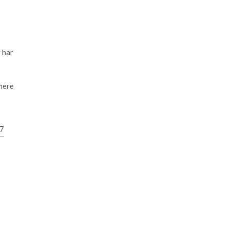
r har
 mere
17