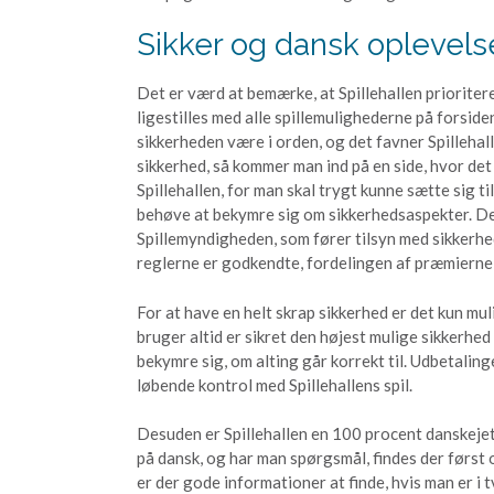
Sikker og dansk oplevels
Det er værd at bemærke, at Spillehallen prioriter
ligestilles med alle spillemulighederne på forsid
sikkerheden være i orden, og det favner Spilleha
sikkerhed, så kommer man ind på en side, hvor det
Spillehallen, for man skal trygt kunne sætte sig 
behøve at bekymre sig om sikkerhedsaspekter. Derf
Spillemyndigheden, som fører tilsyn med sikkerhe
reglerne er godkendte, fordelingen af præmierne e
For at have en helt skrap sikkerhed er det kun mu
bruger altid er sikret den højest mulige sikkerhed
bekymre sig, om alting går korrekt til. Udbetalin
løbende kontrol med Spillehallens spil.
Desuden er Spillehallen en 100 procent danskejet
på dansk, og har man spørgsmål, findes der først
er der gode informationer at finde, hvis man er i