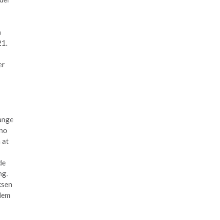
å
21.
er
mange
ino
 at
de
ng.
ksen
dlem