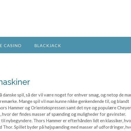
E CASINO
BLACKJACK
maskiner
så danske spil, så der vil være noget for enhver smag, og netop de m
aremærke. Mange spil vil man kunne nikke genkendende til, og blandt
Thors Hammer og Orientekspressen samt det nye og populære Cheye
hvor der findes masser af spænding og muligheder for gevinster.
 til nybegyndere. Thors Hammer er efterhånden lidt en klassiker, hv
Thor. Spillet byder på højspænding med masser af udfordringer, hv