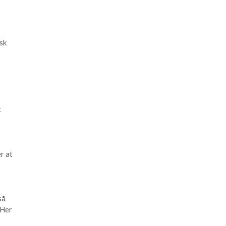
sk
t
r at
så
 Her