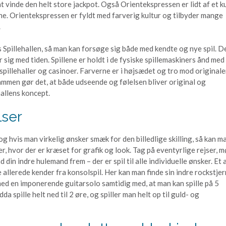
t vinde den helt store jackpot. Også Orientekspressen er lidt af et ku
rene. Orientekspressen er fyldt med farverig kultur og tilbyder mange
.
 Spillehallen, så man kan forsøge sig både med kendte og nye spil. D
r sig med tiden. Spillene er holdt i de fysiske spillemaskiners ånd med
 spillehaller og casinoer. Farverne er i højsædet og tro mod originale
ammen gør det, at både udseende og følelsen bliver original og
hallens koncept.
lser
 og hvis man virkelig ønsker smæk for den billedlige skilling, så kan m
 hvor der er kræset for grafik og look. Tag på eventyrlige rejser, 
in indre hulemand frem – der er spil til alle individuelle ønsker. Et 
llerede kender fra konsolspil. Her kan man finde sin indre rockstje
ed en imponerende guitarsolo samtidig med, at man kan spille på 5
a spille helt ned til 2 øre, og spiller man helt op til guld- og