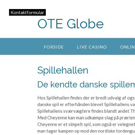
Kontaktformular
OTE Globe
FORSIDE
LIVE CASINO
ONLIN
Spillehallen
De kendte danske spille
Hos Spillehallen findes der er bredt udvalg af og
danske spil er efterhånden blevet Spillehallens v
Spillehallens sværvægtere findes blandt andet 
Med Cheyenne kan man udkæmpe slag på prærien, 
Cheyenne er et simpelt spil, som også er velegnet
man tager kampen op mod den nordiske tordengud 