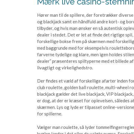
Mærk live casino-stemni
Hører man til de spillere, der foretrækker diverse 
og blackjack samt en håndfuld andre kort- og bord
tilbyder, og hvis man ønsker en så autentisk ople
dealer i stedet. Det er let at finde det rigtige spil
forskellige bokse frem på skærmen med forskellige 
med baggrunde med for eksempelvis rouletteborde e
farverne tydelige og klare, men igen holdes stile
dealer” præsenteres spiltyperne med et billede af
livagtigt og virkelighedstro.
Der findes et væld af forskellige afarter inden for
club roulette, golden ball roulette, multi-wheel r
blackjack gælder det live blackjack, VIP blackjack,
er dog, at der er kræset for oplevelsen, således 
skærmen. Lys og lyde er tilpasset online-versione
for spillerne.
Vælger man roulette, så lyder tommelfingerreglen,
kuglen lander i det eller de valgte numre. Forskel