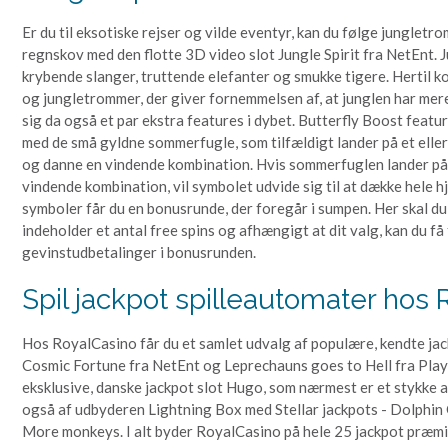
Er du til eksotiske rejser og vilde eventyr, kan du følge jungletr
regnskov med den flotte 3D video slot Jungle Spirit fra NetEnt. J
krybende slanger, truttende elefanter og smukke tigere. Hertil 
og jungletrommer, der giver fornemmelsen af, at junglen har mere
sig da også et par ekstra features i dybet. Butterfly Boost feature
med de små gyldne sommerfugle, som tilfældigt lander på et eller
og danne en vindende kombination. Hvis sommerfuglen lander på e
vindende kombination, vil symbolet udvide sig til at dække hele hj
symboler får du en bonusrunde, der foregår i sumpen. Her skal du 
indeholder et antal free spins og afhængigt at dit valg, kan du f
gevinstudbetalinger i bonusrunden.
Spil jackpot spilleautomater hos
Hos RoyalCasino får du et samlet udvalg af populære, kendte jac
Cosmic Fortune fra NetEnt og Leprechauns goes to Hell fra Play
eksklusive, danske jackpot slot Hugo, som nærmest er et stykke a
også af udbyderen Lightning Box med Stellar jackpots - Dolphin G
More monkeys. I alt byder RoyalCasino på hele 25 jackpot præmi