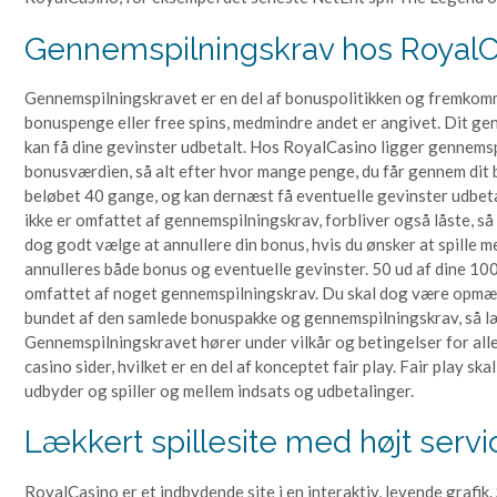
Gennemspilningskrav hos RoyalC
Gennemspilningskravet er en del af bonuspolitikken og fremkomm
bonuspenge eller free spins, medmindre andet er angivet. Dit ge
kan få dine gevinster udbetalt. Hos RoyalCasino ligger gennems
bonusværdien, så alt efter hvor mange penge, du får gennem dit 
beløbet 40 gange, og kan dernæst få eventuelle gevinster udbeta
ikke er omfattet af gennemspilningskrav, forbliver også låste, så
dog godt vælge at annullere din bonus, hvis du ønsker at spille m
annulleres både bonus og eventuelle gevinster. 50 ud af dine 100
omfattet af noget gennemspilningskrav. Du skal dog være opmærk
bundet af den samlede bonuspakke og gennemspilningskrav, så læn
Gennemspilningskravet hører under vilkår og betingelser for all
casino sider, hvilket er en del af konceptet fair play. Fair play sk
udbyder og spiller og mellem indsats og udbetalinger.
Lækkert spillesite med højt serv
RoyalCasino er et indbydende site i en interaktiv, levende grafik. 